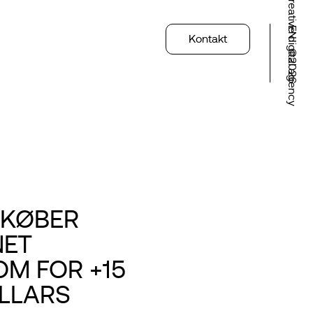
Creative digital agency
EN
Kontakt
©2026
 KØBER
ET
OM FOR +15
OLLARS