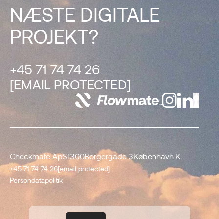
NÆSTE DIGITALE
PROJEKT?
+45 71 74 74 26
[EMAIL PROTECTED]
Checkmate ApS
1300
Borgergade 3
København K
+45 71 74 74 26
[email protected]
Persondatapolitik