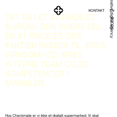
Creative digital agency
KONTAKT
EN
DET ER LET AT FINDE ET
©2026
BUREAU. DEN SVÆRE DEL
ER AT FINDE ET, DER
FAKTISK PASSER TIL JERES
VIRKSOMHED, JERES
INTERNE TEAM OG DE
KOMPETENCER I
MANGLER.
Hos Checkmate er vi ikke et digitalt supermarked. Vi skal