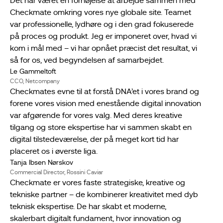
Det har været en fornøjelse at arbejde sammen med
Checkmate omkring vores nye globale site. Teamet
var professionelle, lydhøre og i den grad fokuserede
på proces og produkt. Jeg er imponeret over, hvad vi
kom i mål med – vi har opnået præcist det resultat, vi
så for os, ved begyndelsen af samarbejdet.
Le Gammeltoft
CCO, Netcompany
Checkmates evne til at forstå DNA’et i vores brand og
forene vores vision med enestående digital innovation
var afgørende for vores valg. Med deres kreative
tilgang og store ekspertise har vi sammen skabt en
digital tilstedeværelse, der på meget kort tid har
placeret os i øverste liga.
Tanja Ibsen Nørskov
Commercial Director, Rossini Caviar
Checkmate er vores faste strategiske, kreative og
tekniske partner – de kombinerer kreativitet med dyb
teknisk ekspertise. De har skabt et moderne,
skalerbart digitalt fundament, hvor innovation og