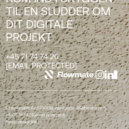
TIL EN SLUDDER OM
DIT DIGITALE
PROJEKT
+45 71 74 74 26
[EMAIL PROTECTED]
Checkmate ApS
1300
Borgergade 3
København K
+45 71 74 74 26
[email protected]
Persondatapolitik