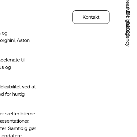
Creative digital agency
EN
Kontakt
©2026
n og
orghini, Aston
heckmate til
sus og
ksibilitet ved at
d for hurtig
er sætter bilerne
æsentationer,
ter. Samtidig gør
g opdatere