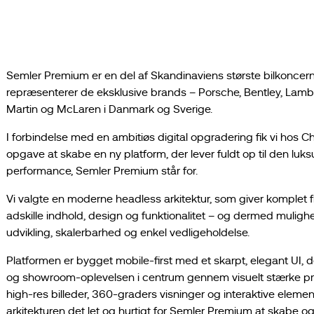
Semler Premium er en del af Skandinaviens største bilkoncer
repræsenterer de eksklusive brands – Porsche, Bentley, Lamb
Martin og McLaren i Danmark og Sverige.
I forbindelse med en ambitiøs digital opgradering fik vi hos C
opgave at skabe en ny platform, der lever fuldt op til den luk
performance, Semler Premium står for.
Vi valgte en moderne headless arkitektur, som giver komplet fle
adskille indhold, design og funktionalitet – og dermed mulighe
udvikling, skalerbarhed og enkel vedligeholdelse.
Platformen er bygget mobile-first med et skarpt, elegant UI, d
og showroom-oplevelsen i centrum gennem visuelt stærke pr
high-res billeder, 360-graders visninger og interaktive elemen
arkitekturen det let og hurtigt for Semler Premium at skabe o