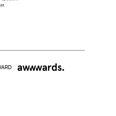
et.
WARD