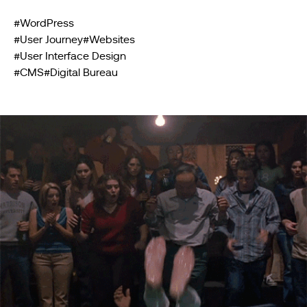
#WordPress
#User Journey
#Websites
#User Interface Design
#CMS
#Digital Bureau