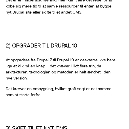
købe sig mere tid til at samle ressourcer til enten at bygge
nyt Drupal site eller skifte til et andet CMS.
2) OPGRADER TIL DRUPAL 10
At opgradere fra Drupal 7 til Drupal 10 er desværre ikke bare
lige et klik på en knap – det kræver liiiidt flere trin, da
arkitekturen, teknologien og metoden er helt ændret i den
nye version.
Det kræver en ombygning, hvilket groft sagt er det samme
som at starte forfra.
3) SKIFT TIL ET NYT CMS