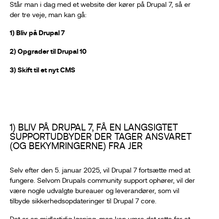
Står man i dag med et website der kører på Drupal 7, så er
der tre veje, man kan gå:
1) Bliv på Drupal 7
2) Opgrader til Drupal 10
3) Skift til et nyt CMS
1) BLIV PÅ DRUPAL 7, FÅ EN LANGSIGTET
SUPPORTUDBYDER DER TAGER ANSVARET
(OG BEKYMRINGERNE) FRA JER
Selv efter den 5. januar 2025, vil Drupal 7 fortsætte med at
fungere. Selvom Drupals community support ophører, vil der
være nogle udvalgte bureauer og leverandører, som vil
tilbyde sikkerhedsopdateringer til Drupal 7 core.
Det er en midlertidig løsning, men kan være det rette for at