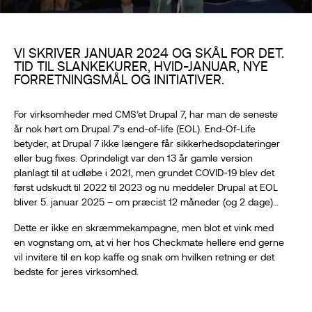
VI SKRIVER JANUAR 2024 OG SKÅL FOR DET.
TID TIL SLANKEKURER, HVID-JANUAR, NYE
FORRETNINGSMÅL OG INITIATIVER.
For virksomheder med CMS’et Drupal 7, har man de seneste
år nok hørt om Drupal 7’s end-of-life (EOL). End-Of-Life
betyder, at Drupal 7 ikke længere får sikkerhedsopdateringer
eller bug fixes. Oprindeligt var den 13 år gamle version
planlagt til at udløbe i 2021, men grundet COVID-19 blev det
først udskudt til 2022 til 2023 og nu meddeler Drupal at EOL
bliver 5. januar 2025 – om præcist 12 måneder (og 2 dage)…
Dette er ikke en skræmmekampagne, men blot et vink med
en vognstang om, at vi her hos Checkmate hellere end gerne
vil invitere til en kop kaffe og snak om hvilken retning er det
bedste for jeres virksomhed.