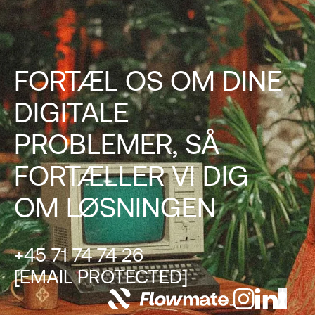
FORTÆL OS OM DINE
DIGITALE
PROBLEMER, SÅ
FORTÆLLER VI DIG
OM LØSNINGEN
+45 71 74 74 26
[EMAIL PROTECTED]